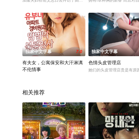
加隆夫妇在岳父忌日去拜访了由姐夫看守的公婆家。祭祀后，风
拥有f罩杯胸的新春 而且对自
独家中文字幕
7.0
独家中文字幕
有夫女，公寓保安和大汗淋漓
色情头皮管理店
不伦情事
她们的头皮管理店贵是有原因
拥有迷倒所有男人的容貌的年轻妻子奈央。某天 购物回家时目睹冲击
相关推荐