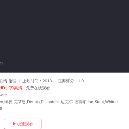
li
剧情,倫理
上映时间：
2018
豆瓣评分：
1.0
HD中字/高清
- 免费在线观看
wler
reen,琳赛·克莱恩,Dennis,Fitzpatrick,迈克尔·德雷珀,Ian,Stout,Whitne
08
极速观看
