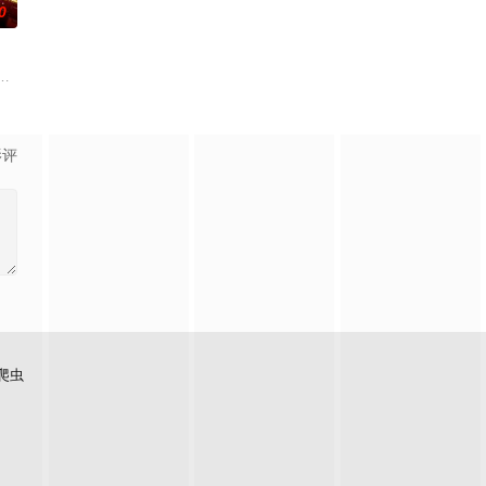
0
在酒吧工作，不擅长与人打交道的舞总
途。砌砖建墙，朴拙的体力劳动，来得实实在在；乌克兰工友结实肉体散发
对跨越视力障碍、好不容易成为陶艺家却离奇身亡的双胞胎妹妹瑞音时，瑞真孤
朱达仁萌生拍一部《河南人在北京》电影的念头，在说服主编姚松、老乡韩战、
影评
爬虫