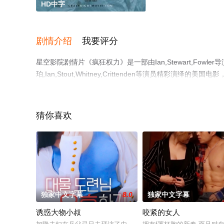
HD中字
剧情介绍
我要评分
星空影院剧情片《疯狂权力》是一部由Ian,Stewart,Fowler导演执导，P
珀,Ian,Stout,Whitney,Crittenden等演员精
可移步至豆瓣电影、电视猫或剧情网等平台了解。
猜你喜欢
独家中文字幕
8.0
独家中文字幕
诱惑大物小叔
咬紧的女人