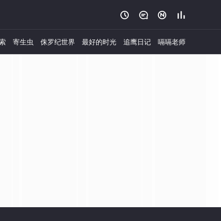




索
寄生虫
侏罗纪世界
最好的时光
追鹰日记
嗝嗝老师