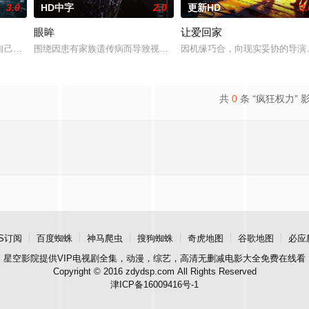
3.0
HD中字
2.0
更新HD
3.
眼眸
让爱回家
一起生活的照屋踊，憧憬舞蹈学校的丽莎，开始了舞蹈生涯。朱音为了支撑家数
自己想要什么，却清楚自己不要什么：父母享受的中产生活、哥哥向往的名校前
围绕因患有家族遗传病而导致视力逐渐丧失的摄影师瑞真展开。在面
因机缘巧合，向现实妥协的导演
共
0
条 “疯狂权力” 
S订阅
百度蜘蛛
神马爬虫
搜狗蜘蛛
奇虎地图
谷歌地图
必应
星空影院
提供VIP电视剧全集，动漫，综艺，高清无删减电影大全免费在线看
Copyright © 2016 zdydsp.com All Rights Reserved
津ICP备16009416号-1