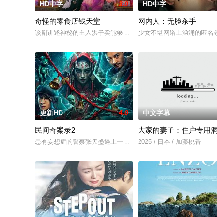
HD中字
3.0
HD中字
奇怪的零食店钱天堂
网内人：无脸杀手
该剧讲述神秘的主人洪子卖能够实现人们愿望的神秘零食，以及
少女不堪网络上汹涌的匿名
更新HD
4.0
中文字幕
民间奇案录2
大家的妻子：住户专用
患有妄想症的警察张天盛遇上一起离奇的神像杀人事件，勘案过程
2025 / 日本 / 加藤桃香