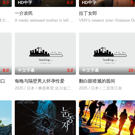
9.0
HD中字
6.0
HD中字
9.
一介农民
拉丁女郎
人们来到那里展开一段魔法般的故事。
暴力，选择结束年轻的生命。悲愤的家属委托私家侦探追查真相，誓要找出躲在
A newly widowed mother is left with the care of an alcoholic father-in
VMX's newest siren Shalanie De
8.0
中文字幕
3.0
中文字幕
10.
洞口
每晚与隔壁男人怀孕性爱
翻白眼喷溅的股间
中，牵引出“婴胎报仇”，“娘娘索命”等一连串妖异事件，张天盛虽被种种诡怪
2025 / 日本 / 舞原希里,佐川金二
2025 / 日本 / 二宫里江奈