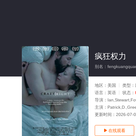
疯狂权力
别名：fengkuangquan
地区：
美国
类型：
语言：
英语
状态：
导演：
Ian,Stewart,Fo
主演：
Patrick,D.,G
更新时间：
2026-07-
在线观看
