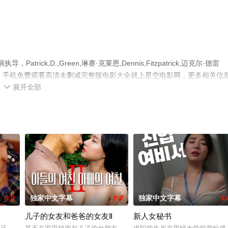
atrick,D.,Green,琳赛·克莱恩,Dennis,Fitzpatrick,迈克尔·德雷
彩演绎的美国电影，手机免费观看高清未删减完整版电影大全就上星空电影网，更多相关信
展开全部

9.0
独家中文字幕
8.0
独家中文字幕
6.
儿子的女友和爸爸的女友Ⅱ
新人女秘书