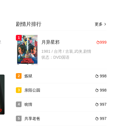
剧情片排行
更多

1
息
月异星邪
999

1981 / 台湾 / 古装,武侠,剧情
状态：DVD国语
炼狱
998
2

亲陌公园
998
3

吮情
997
4

0
共享老爸
997
5
