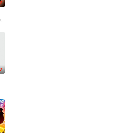
0
屏幕背后的始作俑者。随着调查深入，侦探发现这远不是一起普通的网络霸
-law and a
 Vera and Athena Red sizzle in a story about a mys
0
幻象阻碍，却坚信这是藏在迷信后