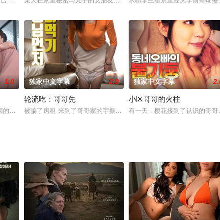
筝加隆找卫生间时，打开了浴室门。浴室里，小叔弘志正在洗澡，加隆看到弘志
己臀部最自信 能够紧抓住男人的性器而闻名 成为了男人们的最棒高潮礼物 ...
某天在家里秘密与儿子的女朋友美姬发生关系的正久。受到良心的谴责
求职学生崔京里经大学前辈灿盛
1.0
独家中文字幕
2.0
独家中文字幕
2.
轮流吃：哥哥先
小区哥哥的火柱
的？ 有一次没来过的客人 没有只来一次的客人 这头皮管理店的秘诀是什么！
被骗了房租 来到了哥哥家的宇振 和预备嫂子妍希一起生活了 第一次见
有一天，樱花接到了认识的哥哥
性的一幕 从开着的窗口看到自慰的丈夫 ， 太受冲击了 呆在原地 小区保安路