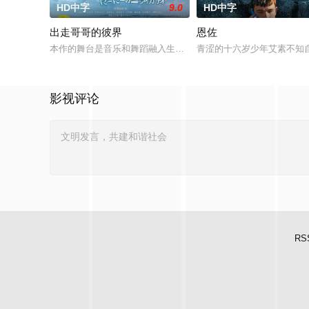
HD中字
9.0
HD中字
出走哥哥的彼界
恩佐
本作的舞台是音乐和舞蹈融入生活的冲绳。与母亲朱音、妹妹舞
青涩的十六岁少年艾素不知
影视评论
RS