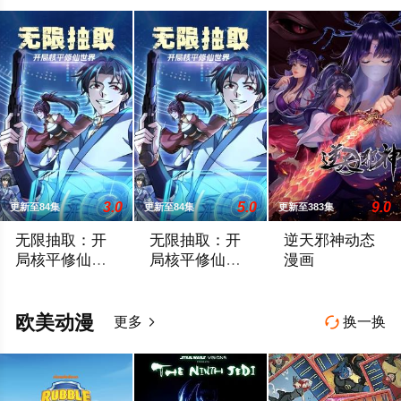
3.0
5.0
9.0
更新至84集
更新至84集
更新至383集
无限抽取：开
无限抽取：开
逆天邪神动态
局核平修仙世
局核平修仙世
漫画
界动态漫画
界动态漫画
陈克意外被大运重卡撞上身亡后穿越到修仙世界，醒来时发现自
陈克意外被大运重卡撞上身亡后穿越到修
暂别苍风帝国，云
欧美动漫
更多
换一换

