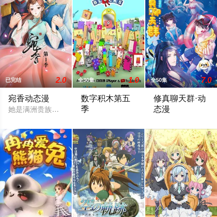
2.0
1.0
7.0
已完结
全30集
全50集
宛香动态漫
数字积木第五
修真聊天群·动
季
态漫
她是满洲贵族佟佳氏之后，祖上出过的皇后贵人数不胜数，个个
Learning numbers and how to count with colo
某天，宋书航意外