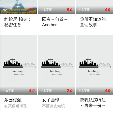
3.0
9.0
4.0
HD中字
中文字幕
中文字幕
约翰尼·帕夫：
阳炎～勺景～
你所不知道的
秘密任务
Another
童话故事
Follows Johnny Puff and his friends as they embark on a secret m
在乡村的一所古老学校建筑中，雾岛枫被发
《你所不知道的童
4.0
2.0
4.0
中文字幕
中文字幕
中文字幕
乐园侵触
女子曲球
恋乳私房特注
～再来一份～
在某個遠海孤島之上，舉辦著新建成高級度假酒店的派對。雀躍
不懂调皮知识的白金樱，是一个相信“一吻
讲述了一个名叫高雪