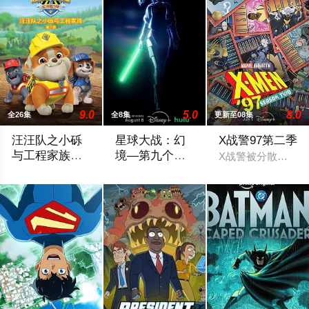
9.0
5.0
8.0
全26集
全8集
更新至08集
汪汪队之小砾
星球大战：幻
X战警97第二季
与工程家族第
境—第九个绝
X战警被分散到了各
三季国语
地武士
《汪汪队之小砾与工程家族第2季》是著名儿童动画系列《汪汪
该剧延续《星球大战：幻境》的世界观，