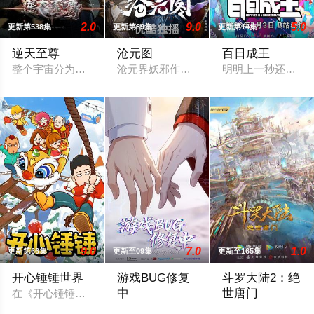
2.0
9.0
5.0
更新第538集
更新第89集
更新第14集
逆天至尊
沧元图
百日成王
整个宇宙分为域内宇宙和域外宇宙，两个宇宙彼此为敌，域外宇宙
沧元界妖邪作乱，人族饱受摧残，主角孟
明明上一秒还其乐
9.0
7.0
1.0
更新第66集
更新至09集
更新至165集
开心锤锤世界
游戏BUG修复
斗罗大陆2：绝
中
世唐门
在《开心锤锤世界》，生活着乐观善良的少年锤锤和他性格各异
游戏总策划江城意外被卷入自己设计的《诸
你我皆唐门，生在