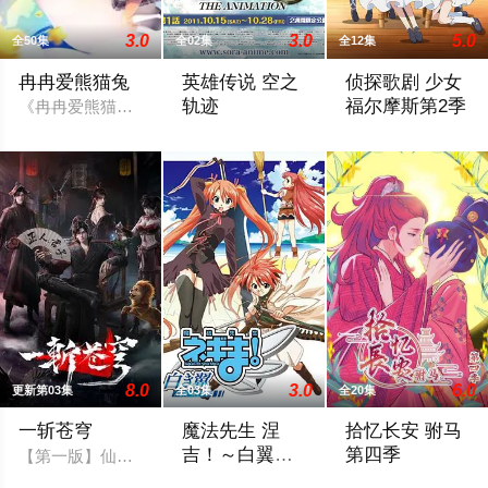
3.0
3.0
5.0
全50集
全02集
全12集
冉冉爱熊猫兔
英雄传说 空之
侦探歌剧 少女
轨迹
福尔摩斯第2季
《冉冉爱熊猫兔》系列动画讲述的是冉冉和熊猫兔的爆笑日常，
在经历革命后的新富饶时代，导力器技术
作品讲述的是在二十
8.0
3.0
6.0
更新第03集
全03集
全20集
一斩苍穹
魔法先生 涅
拾忆长安 驸马
吉！～白翼
第四季
【第一版】仙界至暗，众生皆材；残躯少年谷安，于生死绝境夺
ALA ALBA～
在经历了第一季的平淡无奇，第二季的翻天
以唐朝为背景而展