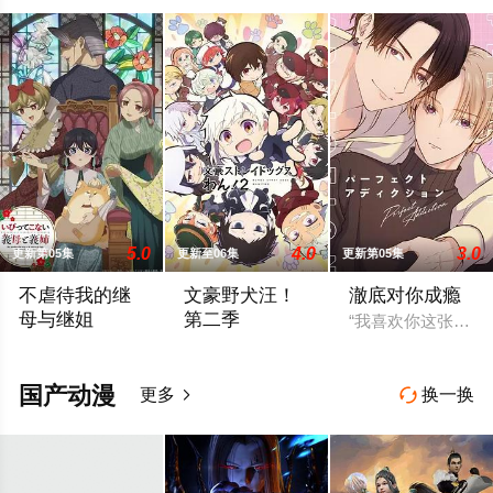
弊魔术师冒险
记
5.0
4.0
3.0
更新第05集
更新至06集
更新第05集
不虐待我的继
文豪野犬汪！
澈底对你成瘾
母与继姐
第二季
“我喜欢你这张脸
某个名门望族的庶女——中村美冶，原本与母亲两人过着虽清贫
欢迎来到以虚构都市「横滨」为舞台，一
国产动漫
更多
换一换

