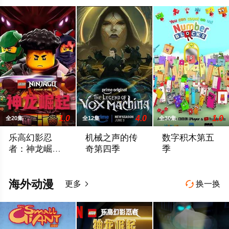
1.0
4.0
1.0
全20集
全12集
全30集
乐高幻影忍
机械之声的传
数字积木第五
者：神龙崛起
奇第四季
季
第三季
禁忌五人组强势回归，在全新乐高®幻影忍者®：巨龙崛起第三
Prime Video续订第四季。
Learning numbers and
海外动漫
更多
换一换

