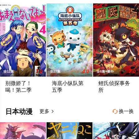
7.0
4.0
7.0
全12集
全27集
全6集+番外
别撒娇了！
海底小纵队第
鲤氏侦探事务
喝！第二季
五季
所
DVD第五卷收录该话。
2015年10月21日，英国银色之门媒
《明日方舟》衍生迷你
日本动漫
更多
换一换

