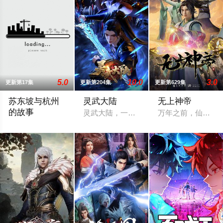
5.0
10.0
3.0
更新第17集
更新第204集
更新第629集
苏东坡与杭州
灵武大陆
无上神帝
的故事
灵武大陆，一个灵力和武魂并存的世界，
万年之前，仙王牧
本片以苏东坡晚年第二次赴任杭州，与老友佛印（一心想将苏东