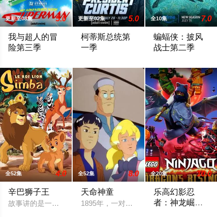
5.0
5.0
7.0
更新至08集
更新至02集
全10集
我与超人的冒
柯蒂斯总统第
蝙蝠侠：披风
险第三季
一季
战士第二季
During Friday’s panel, Ouweleen also revealed that “My Adventur
柯蒂斯总统（凯斯·大卫 Keith Da
2026 / 美国 /
4.0
8.0
10.0
全52集
全52集
全20集
辛巴狮子王
天命神童
乐高幻影忍
者：神龙崛起
故事讲的是一个叫辛巴的小狮子在困难中进行历练，最终成为丛
1895年，一对男女神童降世。两个孩子
第二季
乐高幻影忍者：神龙