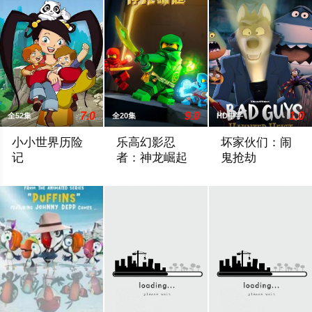
7.0
9.0
1.0
全52集
全20集
HD中字
小小世界历险
乐高幻影忍
坏家伙们：闹
记
者：神龙崛起
鬼抢劫
小艾是一个思想顽固、直言不讳的女孩。 就像同龄人一样，她着
恶棍们想利用龙的生命力为非作歹，两个
当坏家伙们遇到一