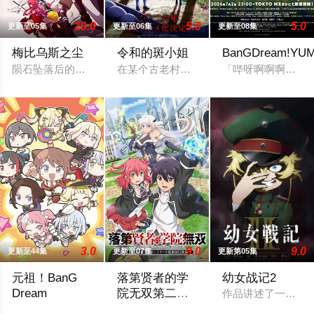
10.0
5.0
5.0
更新至05集
更新至06集
更新至08集
梅比乌斯之尘
令和的斑小姐
BanGDream!YU
陨石坠落后的第十年，由于巨大结晶释放出的神秘粒子“梅比乌斯
在某个古老村落的遗址深处，那一片禁止入
「哔呀啊啊啊啊—
3.0
9.0
9.0
更新至44集
更新至07集
更新第05集
元祖！BanG
落第贤者的学
幼女战记2
Dream
院无双第二回
作品讲述了一位精
转生，S等级作
流行又可爱的乐队成员大集合，充满前卫魅力的痛快女子乐队喜
由绝望中转生的最强贤者，到400年后的