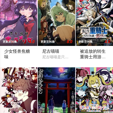
4.0
8.0
4.0
更新至06集
更新至06集
更新至06集
少女怪兽焦糖
尼古喵喵
被追放的转生
味
重骑士用游戏
尼古喵喵是只超爱抽烟的废物兽人！因为
知识开无双
恋か、破壊か――。原因不明の病に悩まされている女子高生・
“重骑士”——那