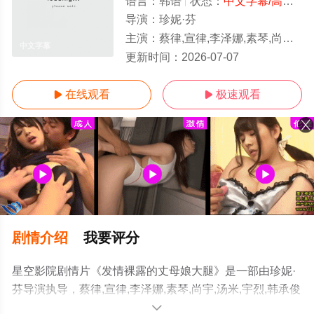
语言：
韩语
状态：
中文字幕/高清
- 
导演：
珍妮·芬
主演：
蔡律,宣律,李泽娜,素琴,尚宇,汤米,宇烈,韩承俊
中文字幕
更新时间：
2026-07-07
在线观看
极速观看


剧情介绍
我要评分
星空影院剧情片《发情裸露的丈母娘大腿》是一部由珍妮·
芬导演执导，蔡律,宣律,李泽娜,素琴,尚宇,汤米,宇烈,韩承俊
等演员精彩演绎的韩国电影，手机免费观看高清未删减完
