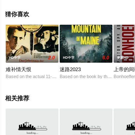
整版电影大全就上星空电影网，更多相关信息可移步至豆
瓣电影、电视猫或剧情网等平台了解。
猜你喜欢
2.0
6.0
HD中字
HD中字
更新HD
难补情天恨
迷路2023
上帝的间
Based on the actual 11-day disappearance of famed mystery write
Based on the book by the same name, th
Bonhoeffer
相关推荐