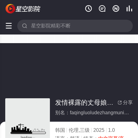






发情裸露的丈母娘大腿
分享

别名：faqingluoludezhangmuniangdatui
韩国
伦理,三级
2025
1.0