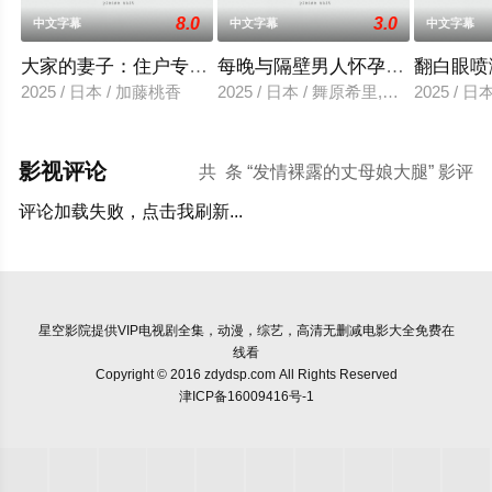
8.0
3.0
中文字幕
中文字幕
中文字幕
大家的妻子：住户专用洞口
每晚与隔壁男人怀孕性爱
翻白眼喷
2025 / 日本 / 加藤桃香
2025 / 日本 / 舞原希里,佐川金二
2025 / 
影视评论
共
条 “发情裸露的丈母娘大腿” 影评
评论加载失败，点击我刷新...
星空影院
提供VIP电视剧全集，动漫，综艺，高清无删减电影大全免费在
线看
Copyright © 2016 zdydsp.com All Rights Reserved
津ICP备16009416号-1