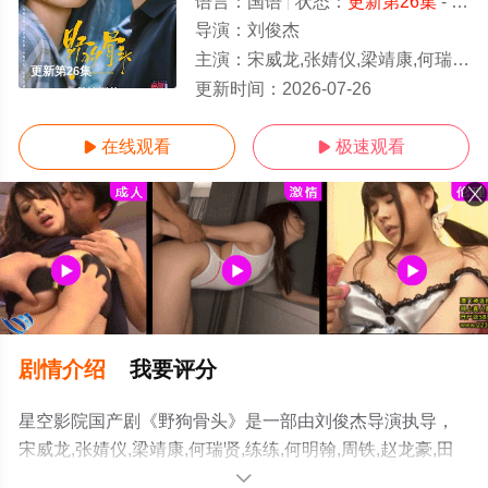
语言：
国语
状态：
更新第26集
- 免费在线观看
导演：
刘俊杰
主演：
宋威龙,张婧仪,梁靖康,何瑞贤,练练,何明翰,周铁,赵龙豪,田征,苗若芃,杨雪儿,严智超,曲靖,孙亦鸿,汤加文,吴其江,吴弘,凌美仕,
更新第26集
更新时间：
2026-07-26
在线观看
极速观看


剧情介绍
我要评分
星空影院国产剧《野狗骨头》是一部由刘俊杰导演执导，
宋威龙,张婧仪,梁靖康,何瑞贤,练练,何明翰,周铁,赵龙豪,田
征,苗若芃,杨雪儿,严智超,曲靖,孙亦鸿,汤加文,吴其江,吴弘,
