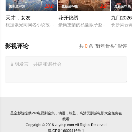
10.0
2.0
更新至20集
更新至04集
更新至21集
天才，女友
花开锦绣
九门2026
根据素光同同名小说改编。江逾白长大以后，林知夏忽然对他说：
豪爽重情的私盐贩子赵凌虽出身草莽
长沙风云
影视评论
共
0
条 “野狗骨头” 影评
星空影院
提供VIP电视剧全集，动漫，综艺，高清无删减电影大全免费在
线看
Copyright © 2016 zdydsp.com All Rights Reserved
津ICP备16009416号-1