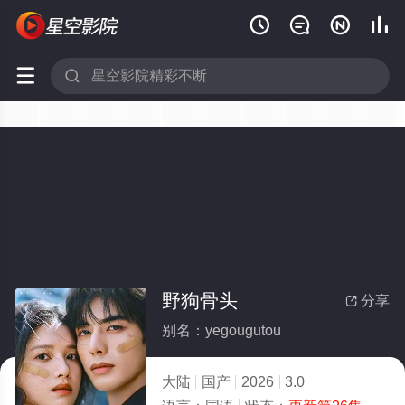






野狗骨头
分享

别名：yegougutou
大陆
国产
2026
3.0