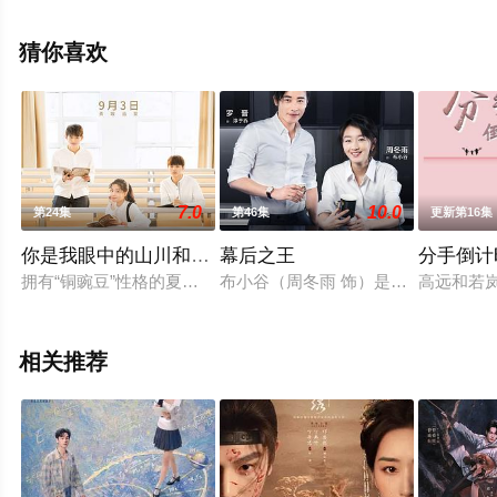
凌美仕,惠园,周俞辰,陈子萱等演员精彩演绎的大陆电视剧，
手机免费观看高清未删减完整版电视剧全集就上星空电影
猜你喜欢
网，更多相关信息可移步至豆瓣电视剧、电视猫或剧情网
等平台了解。
7.0
10.0
第24集
第46集
更新第16集
你是我眼中的山川和海洋
幕后之王
分手倒计
拥有“铜豌豆”性格的夏蕊宁进入西陵大学文博学院，与拥有丰富
布小谷（周冬雨 饰）是在传媒学院
高远和若
相关推荐