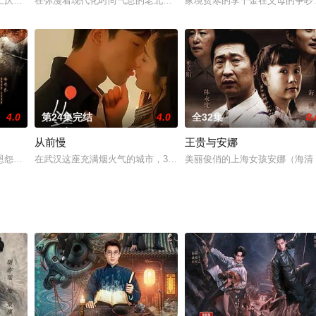
伤的夏安乐儿侥幸逃出，以蛊续命却要忍受噬心之痛，筹备多年后化名半梦接近
上厌食症的大龄未婚医生陆若男，因家中催婚而让从事“生活演员”职业的蒋小
在弥漫着现代化时尚气息的老北京城某个单元房，是热衷倒卖古董文物
家境贫寒的李千金在父母的争吵
4.0
第24集完结
4.0
全32集
8.
从前慢
王贵与安娜
，做任何事情都比别人优秀，大学毕业后做了工厂的技术骨干。但正因为老舅太
恩怨情仇，融合娘惹文化精髓，展现了新加坡的历史变迁。哑女菊香（欧萱 饰
在武汉这座充满烟火气的城市，30岁的甜品店老板欧阳星月与23岁
美丽俊俏的上海女孩安娜（海清