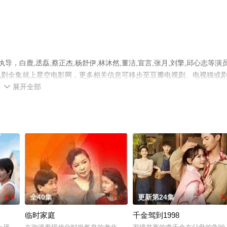
，白鹿,丞磊,蔡正杰,杨舒伊,林沐然,董洁,宣言,张月,刘擎,邱心志等演
视剧全集就上星空电影网，更多相关信息可移步至豆瓣电视剧、电视猫或
展开全部

1.0
全40集
7.0
更新第24集
7.
临时家庭
千金驾到1998