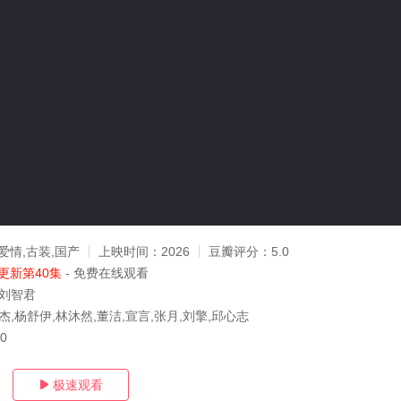
爱情,古装,国产
上映时间：
2026
豆瓣评分：
5.0
更新第40集
- 免费在线观看
,刘智君
杰,杨舒伊,林沐然,董洁,宣言,张月,刘擎,邱心志
30
极速观看
