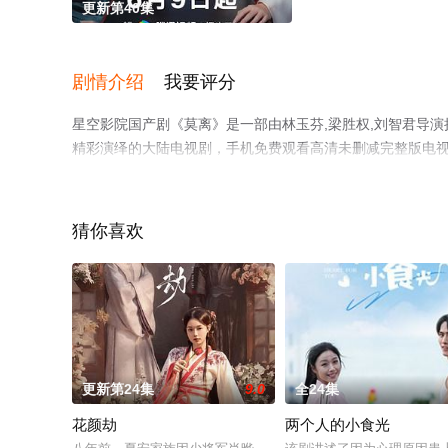
更新第40集
剧情介绍
我要评分
星空影院国产剧《莫离》是一部由林玉芬,梁胜权,刘智君导演执导
精彩演绎的大陆电视剧，手机免费观看高清未删减完整版电
网等平台了解。
猜你喜欢
更新第24集
9.0
全24集
花颜劫
两个人的小食光