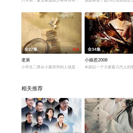
八年前，夏安家族因少将军肖晔霆的诬陷而惨遭覆灭，被大火烧
该剧讲述了因为心理原因患
全27集
9.0
全34集
老舅
小娘惹2008
小学生二胖从小最崇拜的人就是自己的老舅，老舅从小天资聪颖
本剧以一个大家庭几代人的
相关推荐