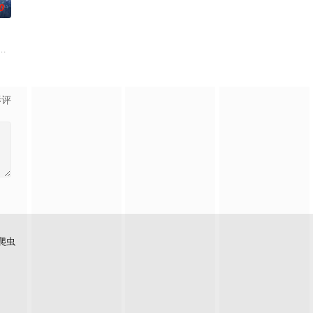
0
过程。案件设计采用 “积案牵
休的对立绝境。而他们不知，对方正是自己苦寻多年的患难“兄弟”。富商
从恨意中涅槃重生，借私生女桑落的身份入住程家。她步步为营，周旋在各怀心
白长大以后，林知夏忽然对他说：“江逾白，我喜欢你，哲学和生物学意义上的
影评
爬虫