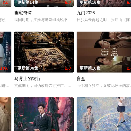
7.0
更新第14集
6.0
更新第16集
6.
幽宅奇谭
九门2026
告：婚不结了。鹿鸣村开了锅，村民大骂麦香是叛徒。麦香是婚前体检查出不孕
与烈云峥之间曲折动人的情感，以及他们在复杂局势中坚守初心、勇敢面对困难
民国时期，江淮与迅哥组成说书班子，偶遇“白天人住屋，晚上鬼占房
长沙风云再起之时，张启山（陈
10.0
更新第06集
2.0
更新第10集
2.
马背上的银行
盲盒
顾炎带自己用程序员身份卧底电诈集团以求查出未婚妻离奇死亡的真相。两人联
因进贡的“十二生肖”离奇流血炸裂，惨遭满门流放，楚父以死鸣冤。楚家大小
抗战期间，日伪政府强行推广、使用由“中国准备银行”发行的伪钞货
五个相互独立，又彼此呼应的故事