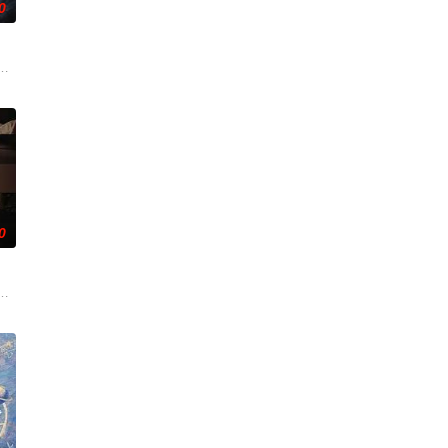
0
症，从此走上虐心旅途。米良火速回国
的爱情故事。通过剧中主人公在成长的道路上，经历复杂的人物关系和情感
”的阴阳宅，江淮被掳走配“阴婚”。他与女探长穆英搭档，侦破阎王娶亲、五鬼
伟霆 饰）与吴老狗（曾舜晞 饰）强强联手，携手霍仙姑（陈瑶 饰）与九门诸人
0
手查出诈骗团伙头目阎礼的犯罪证据并
姐楚梓鸢带着滔天恨意，在屠刀落地的瞬间，灵魂跨越千年，附身到了与她
币。根据党中央指示，高景波、徐邵梁、孙希光和黄鹰等人开始筹备建立冀南银
——用一场精心策划的“夏令营”完成复仇的受害者；临终前与遗憾和解的“无用