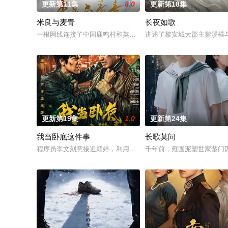
更新第11集
8.0
更新第18集
米良与麦青
长夜如歌
一根网线连接了中国鹿鸣村和英国牛津，麦香通过视频向米良宣
讲述了黎安城大郡主棠溪槿
更新第19集
1.0
更新第24集
我当卧底这件事
长歌莫问
程序员李文刻意接近顾婷，利用顾炎女儿奴的属性，请求老炮儿
千年前，雍国泥塑世家楚门