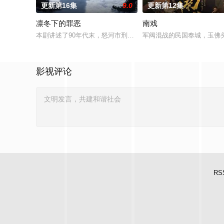
更新第16集
9.0
更新第12集
凛冬下的罪恶
南戏
本剧讲述了90年代末，怒河市刑侦支队在无普及监控、无DNA鉴
军阀混战的民国奉城，玉佛
影视评论
RS