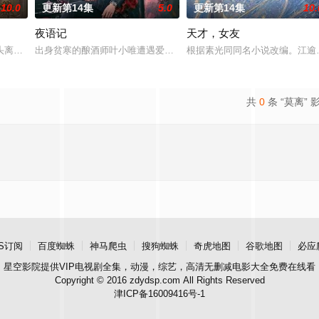
10.0
更新第14集
5.0
更新第14集
10.
夜语记
天才，女友
定技术的支持下，通过摸排、勘查等传统刑侦手段，接连破获数起重案要案的艰难
头离奇失窃，戏班主横尸戏台，将冷血少帅许又安与昆曲名伶荣筱楠推向不死不
出身贫寒的酿酒师叶小唯遭遇爱人程桉、恩师林晚媚的双重背叛。她
根据素光同同名小说改编。江逾
共
0
条 “莫离” 
S订阅
百度蜘蛛
神马爬虫
搜狗蜘蛛
奇虎地图
谷歌地图
必应
星空影院
提供VIP电视剧全集，动漫，综艺，高清无删减电影大全免费在线看
Copyright © 2016 zdydsp.com All Rights Reserved
津ICP备16009416号-1