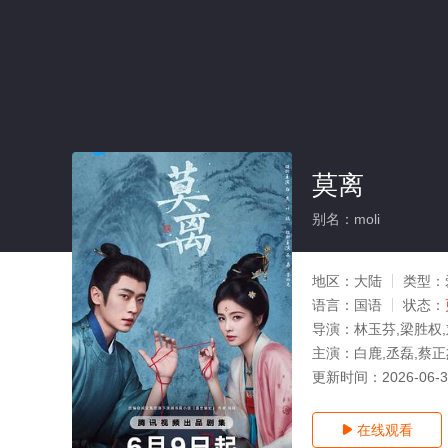
莫离
别名：moli
地区：
大陆
类型：
语言：
国语
状态：
导演：
林玉芬,梁胜权
主演：
白鹿,丞磊,蔡正
更新时间：
2026-06-
在线观看
