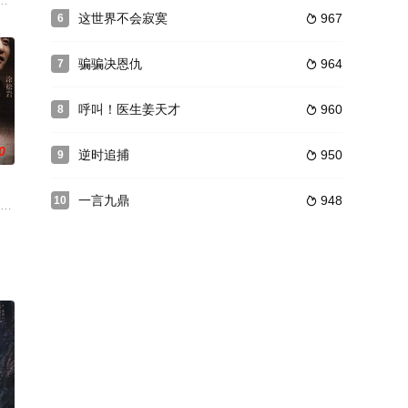
仇人，在寻找复仇证据的过程中意外被
戈扮演男友，两人从矛盾频频到携手相伴，都遭受过心理创伤却最终互相治
的董寿康（王奎荣 饰）躲清净的逍遥所在，谁知媳妇（方子春 饰）却背着他
声中长大，凭借血月她意外穿越回到1998年。李千金抓住机缘逆天改命，她
这世界不会寂寞
967
6

骗骗决恩仇
964
7

呼叫！医生姜天才
960
8

0
逆时追捕
950
9

一言九鼎
948
10

过聪明，他对任何事情都有新鲜感和探
）出生在一个新加坡土生华人大家庭，温柔漂亮更有一手好厨艺和女红，由
的摄影师江海偶然相遇，彼此间的爱情瞬间萌发。（内容来源于华数）
 饰）周身散发着挥之不去的小资情调，这份独特的气质在那个革命年代里显得