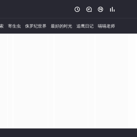




索
寄生虫
侏罗纪世界
最好的时光
追鹰日记
嗝嗝老师