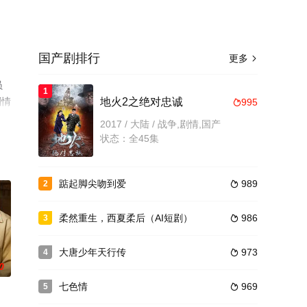
国产剧排行
更多

员
1
剧情
地火2之绝对忠诚
995

2017 / 大陆 / 战争,剧情,国产
状态：全45集
踮起脚尖吻到爱
989
2

柔然重生，西夏柔后（AI短剧）
986
3

大唐少年天行传
973
4

0
七色情
969
5
