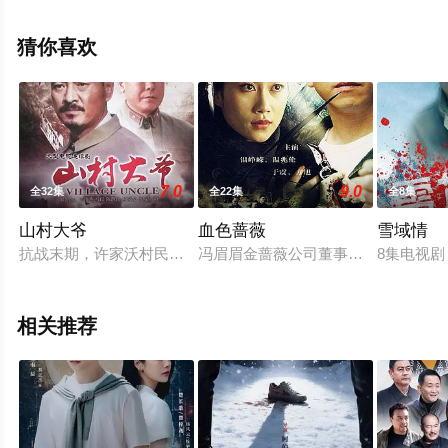
删减完整版电视剧全集就上星空电影网，更多相关信息可
移步至豆瓣电视剧、电视猫或剧情网等平台了解。
猜你喜欢
7.0
9.0
全32集
全22集
全8集
山村大爷
血色蔷薇
雪域情
抗战末期，许家沃村民许福祥杀牛救了被鬼子围困的苍龙山游击
冯眉眉金蔷薇公司董事长，蔷薇园的
8集电视
相关推荐