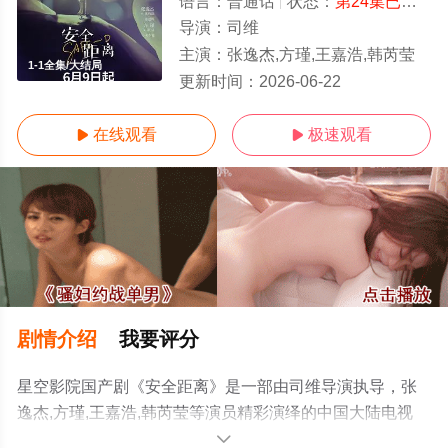
语言：
普通话
状态：
第24集已完结
-
导演：
司维
主演：
张逸杰,方瑾,王嘉浩,韩芮莹
1-1全集/大结局
更新时间：
2026-06-22
在线观看
极速观看


剧情介绍
我要评分
星空影院国产剧《安全距离》是一部由司维导演执导，张
逸杰,方瑾,王嘉浩,韩芮莹等演员精彩演绎的中国大陆电视
剧，大结局剧情已揭晓（1-1全集），手机免费观看高清未
