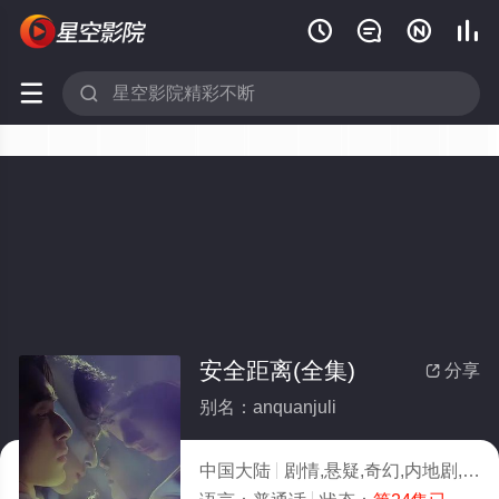






安全距离(全集)
分享

别名：anquanjuli
中国大陆
剧情,悬疑,奇幻,内地剧,国产