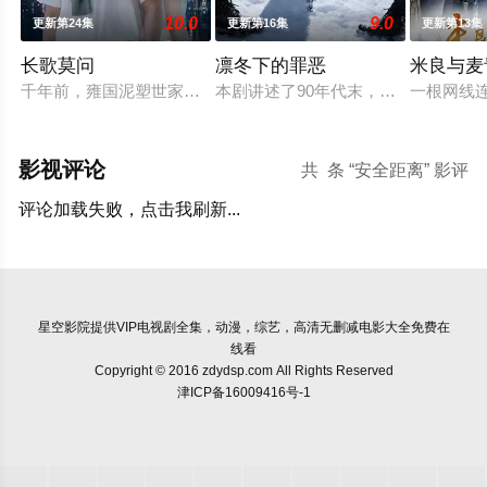
10.0
9.0
更新第24集
更新第16集
更新第13集
长歌莫问
凛冬下的罪恶
米良与麦
千年前，雍国泥塑世家楚门因进贡的“十二生肖”离奇流血炸裂，
本剧讲述了90年代末，怒河市刑侦支
一根网线
影视评论
共
条 “安全距离” 影评
评论加载失败，点击我刷新...
星空影院
提供VIP电视剧全集，动漫，综艺，高清无删减电影大全免费在
线看
Copyright © 2016 zdydsp.com All Rights Reserved
津ICP备16009416号-1