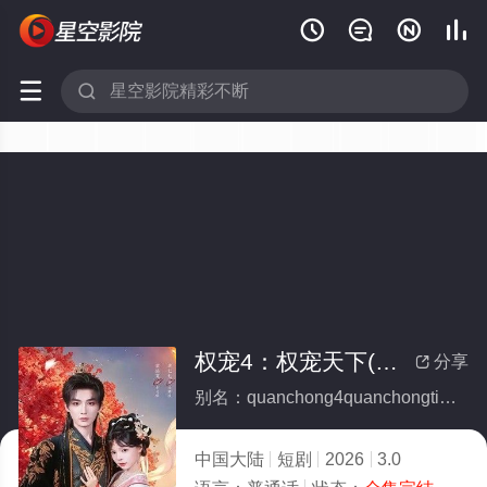






权宠4：权宠天下(全集)
分享

别名：quanchong4quanchongtianxia
中国大陆
短剧
2026
3.0