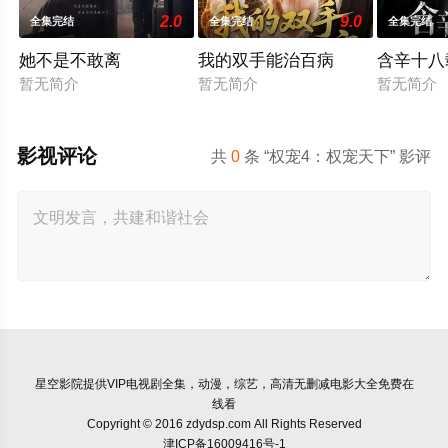
2.0
9.0
全集完结
全集完结
全集完结
她不是不敢离
我的双手能治百病
含辛十八
暂无简介
暂无简介
暂无简介
影视评论
共
0
条 “权宠4：权宠天下” 影评
星空影院
提供VIP电视剧全集，动漫，综艺，高清无删减电影大全免费在
线看
Copyright © 2016 zdydsp.com All Rights Reserved
津ICP备16009416号-1