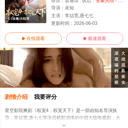
语言：
普通话
状态：
全集完结
- 免费在线观看
导演：
未知
主演：
常喆宽,唐七七
1-1全集/大结局
更新时间：
2026-06-03
在线观看
极速观看


剧情介绍
我要评分
星空影院爽剧《权宠4：权宠天下》是一部由知名导演执
导，常喆宽,唐七七等演员精彩演绎的中国大陆电视剧，大
结局剧情已揭晓（1-1全集），手机免费观看高清未删减完
