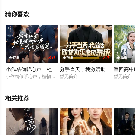
整版电视剧全集就上星空电影网，更多相关信息可移步至
豆瓣电视剧、电视猫或剧情网等平台了解。
猜你喜欢
8.0
7.0
全67集
全70集
全81集
小作精偷听心声，植物人老公气醒了
分手当天，我激活助女为乐返现
重回高中
小作精偷听心声，植物人老公气醒了
暂无简介
暂无简介
相关推荐