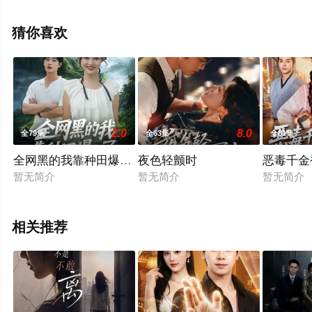
全集就上星空电影网，更多相关信息可移步至豆瓣电视
剧、电视猫或剧情网等平台了解。
猜你喜欢
2.0
8.0
全79集
全63集
全81集
全网黑的我靠种田爆红了
夜色轻颤时
恶毒千金
暂无简介
暂无简介
暂无简介
相关推荐