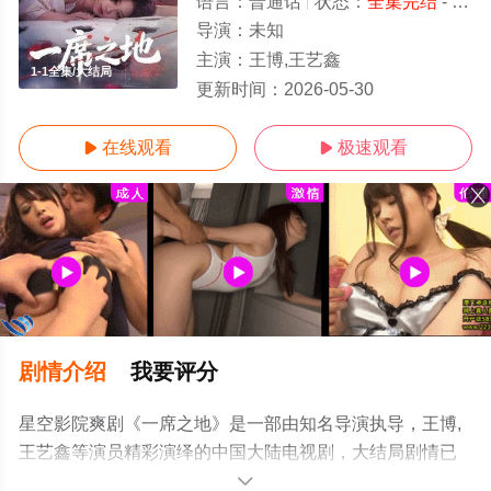
语言：
普通话
状态：
全集完结
- 免费在线观看
导演：
未知
主演：
王博,王艺鑫
1-1全集/大结局
更新时间：
2026-05-30
在线观看
极速观看


剧情介绍
我要评分
星空影院爽剧《一席之地》是一部由知名导演执导，王博,
王艺鑫等演员精彩演绎的中国大陆电视剧，大结局剧情已
揭晓（1-1全集），手机免费观看高清未删减完整版电视剧
