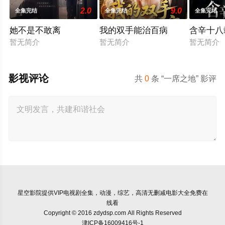
2.0
9.0
全集完结
全集完结
全集完结
她不是不敢离
我的双手能治百病
含辛十八
暂无简介
暂无简介
暂无简介
影视评论
共
0
条 “一席之地” 影评
星空影院
提供VIP电视剧全集，动漫，综艺，高清无删减电影大全免费在
线看
Copyright © 2016 zdydsp.com All Rights Reserved
津ICP备16009416号-1