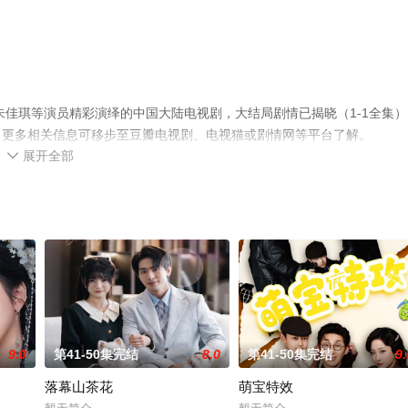
朱佳琪等演员精彩演绎的中国大陆电视剧，大结局剧情已揭晓（1-1全集）
，更多相关信息可移步至豆瓣电视剧、电视猫或剧情网等平台了解。
展开全部

9.0
第41-50集完结
8.0
第41-50集完结
9.
落幕山茶花
萌宝特效