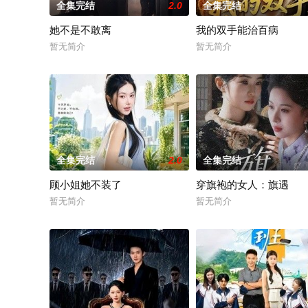
全集完结
2.0
全集完结
她不是不敢离
我的双手能治百病
暂无简介
暂无简介
全集完结
2.0
全集完结
顾小姐她不装了
穿旗袍的女人：旗遇
暂无简介
暂无简介