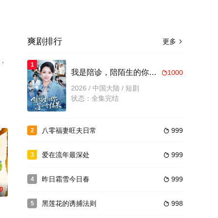
爽剧排行
更多

，
1
我是陪诊，陪陌生的你等一个结果
1000

2026 / 中国大陆 / 短剧
状态：全集完结
八零福妻旺夫日常
999
2

爱在流年最深处
999
3

昨日霜雪今日春
999
4

0
黑莲花的诱捕法则
998
5
