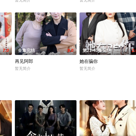
暂无简介
暂无简介
7.0
全集完结
9.0
第21-40集完结
2.
再见阿郎
她在骗你
暂无简介
暂无简介