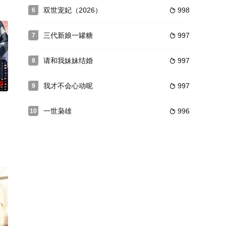
双世宠妃（2026）
998
6

三代新娘一罐糖
997
7

请和我妹妹结婚
997
8

0
我才不会心动呢
997
9

一世枭雄
996
10
