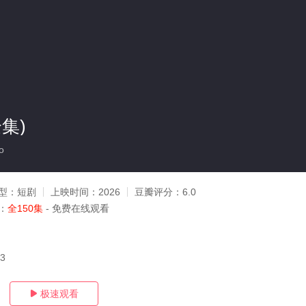
集)
o
型：
短剧
上映时间：
2026
豆瓣评分：
6.0
：
全150集
- 免费在线观看
03
极速观看
