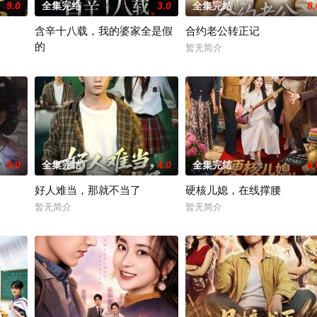
9.0
全集完结
3.0
全集完结
8.
含辛十八载，我的婆家全是假
合约老公转正记
的
暂无简介
暂无简介
9.0
全集完结
4.0
全集完结
6.
好人难当，那就不当了
硬核儿媳，在线撑腰
暂无简介
暂无简介