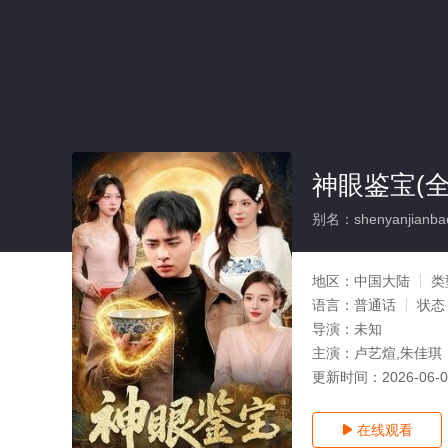
神眼鉴宝(全
别名：shenyanjianba
地区：
中国大陆
类
语言：
普通话
状态
导演：
未知
主演：
卢艺煊,朱佳琪
更新时间：
2026-06-
在线观看
