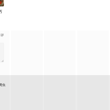
0
丐
影评
爬虫