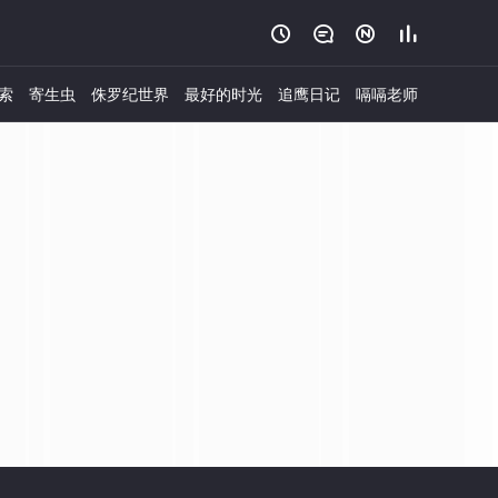




索
寄生虫
侏罗纪世界
最好的时光
追鹰日记
嗝嗝老师