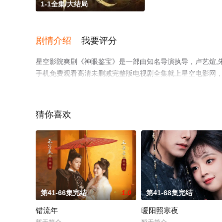
1-1全集/大结局
剧情介绍
我要评分
星空影院爽剧《神眼鉴宝》是一部由知名导演执导，卢艺煊,
手机免费观看高清未删减完整版电视剧全集就上星空电影网
猜你喜欢
第41-66集完结
1.0
第41-68集完结
错流年
暖阳照寒夜