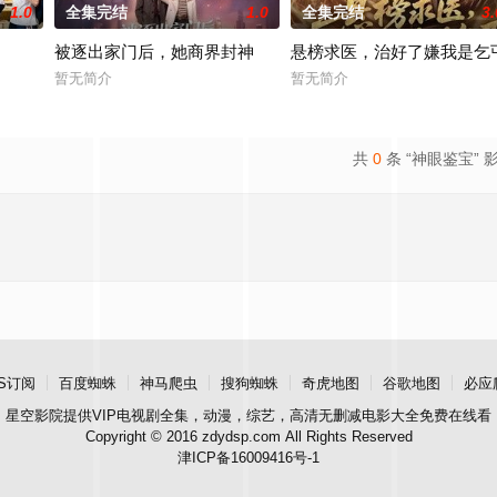
1.0
全集完结
1.0
全集完结
3.
被逐出家门后，她商界封神
悬榜求医，治好了嫌我是乞
暂无简介
暂无简介
共
0
条 “神眼鉴宝” 
S订阅
百度蜘蛛
神马爬虫
搜狗蜘蛛
奇虎地图
谷歌地图
必应
星空影院
提供VIP电视剧全集，动漫，综艺，高清无删减电影大全免费在线看
Copyright © 2016 zdydsp.com All Rights Reserved
津ICP备16009416号-1