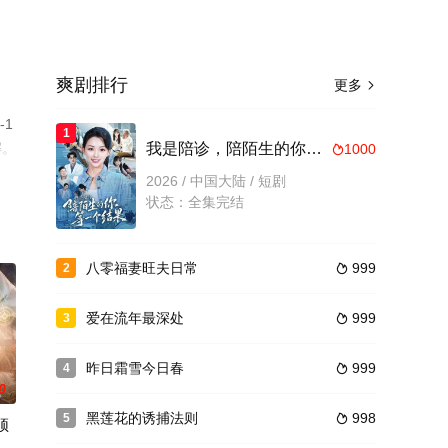
爽剧排行
更多

1
1
解。
我是陪诊，陪陌生的你等一个结果
1000

2026 / 中国大陆 / 短剧
状态：全集完结
八零福妻旺夫日常
999
2

爱在流年最深处
999
3

昨日霜雪今日春
999
4

0
黑莲花的诱捕法则
998
5

须