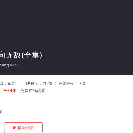
向无敌(全集)
iangwudi
型：
短剧
上映时间：
2026
豆瓣评分：
2.0
：
全64集
- 免费在线观看
16
极速观看
