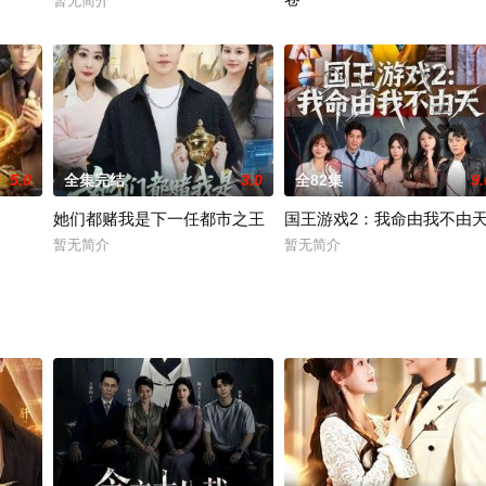
暂无简介
暂无简介
5.0
全集完结
3.0
全82集
9.
她们都赌我是下一任都市之王
国王游戏2：我命由我不由
暂无简介
暂无简介