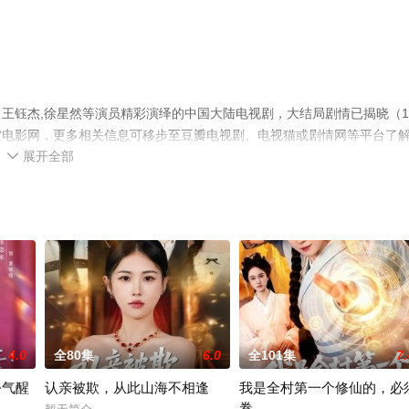
王钰杰,徐星然等演员精彩演绎的中国大陆电视剧，大结局剧情已揭晓（1-
空电影网，更多相关信息可移步至豆瓣电视剧、电视猫或剧情网等平台了
展开全部

4.0
全80集
6.0
全101集
7.
公气醒
认亲被欺，从此山海不相逢
我是全村第一个修仙的，必
卷