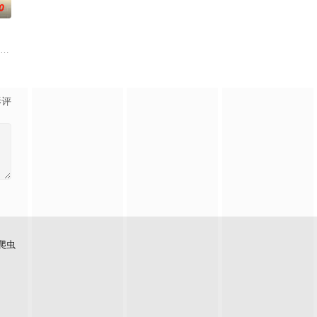
0
去世了，美冶被鸿藏家族的本家收养。在那里等待她的，是继母照子，以及
的迷途犬们，热热闹闹、鸡飞狗跳的日常世界！依旧针锋相对、冲突不断的两方
太好看了吧。”明仁是个颜控、私生活风流不羁的大学生，偏偏看不顺眼长相貌
影评
爬虫