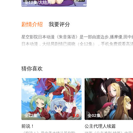
全12集/大结局
剧情介绍
我要评分
星空影院日本动漫《朱音落语》是一部由渡边步,播摩優,田中
日本动漫，大结局剧情已揭晓（全12集），手机免费观看高
漫、电视猫或剧情网等平台了解。
猜你喜欢
全12集
5.0
全02集
前说！
公主代理人续篇