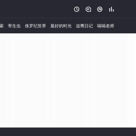




索
寄生虫
侏罗纪世界
最好的时光
追鹰日记
嗝嗝老师