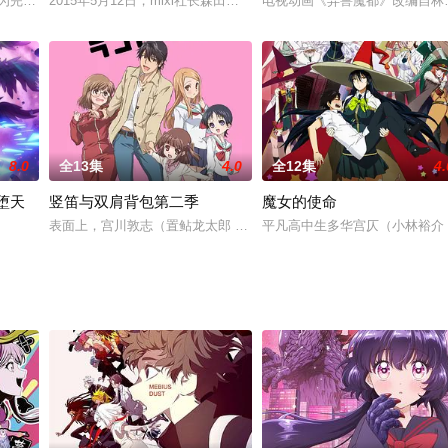
视动画，2020年10月4日在东京首都电视台、AT-X等频道开播。4名以搞
为完全新作的续篇。全6章，2019年开始陆续上映！描述TV动画后的全新故
2015年5月12日，mixi社长森田仁基发表了公司旗下游戏《怪物
电视动画《异兽魔都》改编自林田
8.0
全13集
4.0
全12集
4.
堕天
竖笛与双肩背包第二季
魔女的使命
月明，若叶皆实一起，如今的莲正迈出通往谜团的一步。主人公·焰莲回到曾经
表面上，宫川敦志（置鲇龙太郎 配音）是一个身高一米八的成熟男
平凡高中生多华宫仄（小林裕介
堕天使》是怪物弹珠2018年新系列动画。焰莲回到曾经住过的街道·神之原，