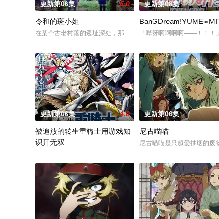
更新第06集
5.0
更新第08集
令和的斑小姐
BanGDream!YUME∞MI
在某个古老村落的遗址深处，那一片禁止入内的区域里，存在着被
「哔呀啊啊啊啊——！！！
更新第06集
4.0
更新第06集
被追放的转生重骑士用游戏知
尼古喵喵
识开无双
尼古喵喵是只超爱抽烟的废
“重骑士”——那是一个以防御为主，吸引敌人攻击以保护队友的