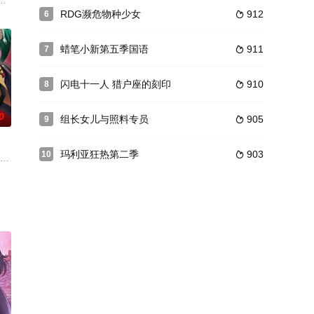
笑艺人为目标的19岁年轻
事。在东西分裂的伦敦所展开的，少女们的谍战动作剧！舞台是19世
弹珠》的新企划，内容包括动画化及3DS版游戏的发售，其中网络动画将以每集7分
球创作的同名漫画，于2018年11月12日宣布了动画化的消息，由MAPPA
RDG濒危物种少女
912
6

蜡笔小新第五季国语
911
7

闪电十一人 猎户座的刻印
910
8

0
组长女儿与照料专员
905
9

玛利亚狂热第二季
903
10

住过的街道·神之原，感受到了违和
性，可实际上，他只是一个小学五年级的少年。由于身高而在女生中间有着意外
 配音），过着平平无奇的日子。学校里最受欢迎的被称为“公主”的火火里绫火
感受到了违和感，他确实应该在这条街道住过，却对那时的事情没有记