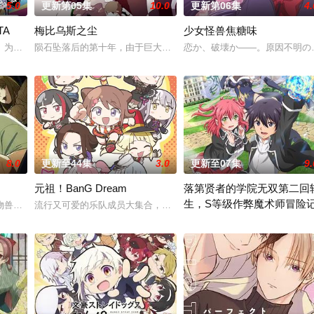
5.0
更新第05集
10.0
更新第06集
4.
TA
梅比乌斯之尘
少女怪兽焦糖味
口口相传为“窥之生厄、亵之招祟”的“不可触碰之物”。世代担任山神守护的三
」为了乐团出道而突然集结的团员们！虽然每个人都拥有耀眼夺目的个性与实力
陨石坠落后的第十年，由于巨大结晶释放出的神秘粒子“梅比乌斯之尘
恋か、破壊か――。原因不明の
8.0
更新至44集
3.0
更新至07集
9.
元祖！BanG Dream
落第贤者的学院无双第二回
生，S等级作弊魔术师冒险
物兽人！因为缺乏伦理与卫生观念，不是把烟头往窗外乱丢，就是对人乱吐口水
流行又可爱的乐队成员大集合，充满前卫魅力的痛快女子乐队喜剧！
职业。然而，与其他防御职业相比，其性能缺乏灵活性，攻击性能过低，导致连
由绝望中转生的最强贤者，到4