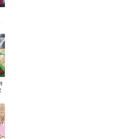
0
十木谷家的孩子——日向和薰，在
，但现在的她们根本无法进行任何乐团活动。这群女孩，以及这个乐团，究
”的影响，一部分孩子获得了名为“拉姆斯”的特殊能力。这些特殊能力者由于生
病に悩まされている女子高生・赤石黒絵（クロエ）。不器用で人との交流を
0
转
记
，偶尔还会做出一些违法乱纪的事。幸好她身边有贴心的管家婆妹妹猫以及
来这里吧邦多利你和我都是邦多利！
等级都难以正常提升。因此，它被称
00年后的世界一展外挂威能！大贤者艾福达尔从现代转生至异世界后，将人生