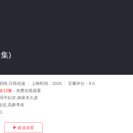
集)
剧情,日韩动漫
上映时间：
2026
豆瓣评分：
9.0
全12集
- 免费在线观看
,田中紀衣,林家木久彦
拓也,高桥李依
21
极速观看
