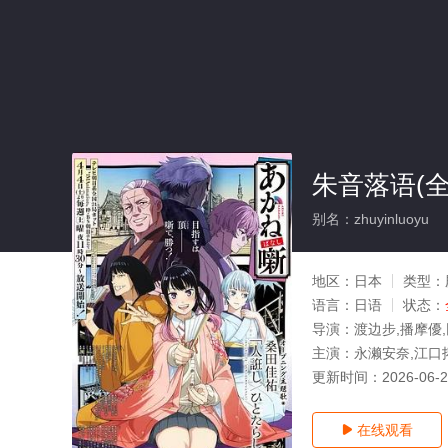
朱音落语(全
别名：zhuyinluoyu
地区：
日本
类型：
语言：
日语
状态：
导演：
渡边步,播摩優
主演：
永濑安奈,江口
更新时间：
2026-06-
在线观看
