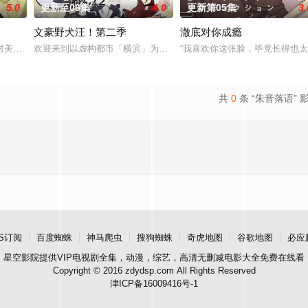
5.0
更新至06集
4.0
更新第05集
3.
文豪野犬汪！第二季
澈底对你成瘾
雅·提古雷查夫，并凭借前世的理智与知识在帝国军中步步高升的故事
村美冶，原本与母亲两人过着虽清贫却幸福的生活。然而有一天，她深爱的母亲
欢迎来到以虚构都市「横滨」为舞台，一众如同疯跑乱咬、四处乱窜
“我喜欢你这张脸，毕竟长得也
共
0
条 “朱音落语” 
S订阅
百度蜘蛛
神马爬虫
搜狗蜘蛛
奇虎地图
谷歌地图
必应
星空影院
提供VIP电视剧全集，动漫，综艺，高清无删减电影大全免费在线看
Copyright © 2016 zdydsp.com All Rights Reserved
津ICP备16009416号-1