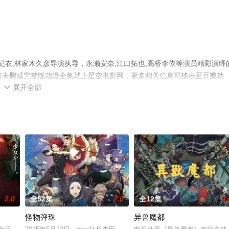
紀衣,林家木久彦导演执导，永濑安奈,江口拓也,高桥李依等演员精彩演绎
清未删减完整版动漫全集就上星空电影网，更多相关信息可移步至豆瓣动
展开全部

2.0
全52集
7.0
全12集
4.
怪物弹珠
异兽魔都