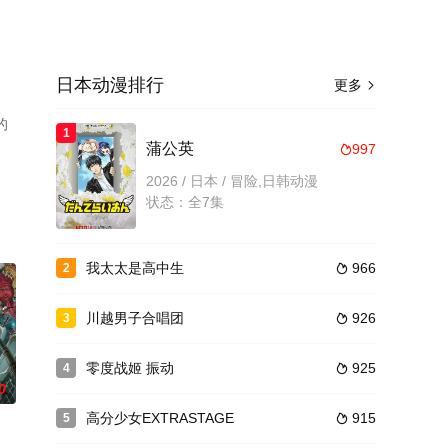
日本动漫排行
更多

的
1
蒲公英
997

2026 / 日本 / 冒险,日韩动漫
状态：全7集
我太太是高中生
966
2

川越男子合唱团
926
3

零度战姬 振动
925
4

0
高分少女EXTRASTAGE
915
5
