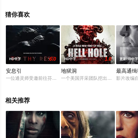
信息可移步至豆瓣电影、电视猫或剧情网等平台了解。
猜你喜欢
6.0
1.0
HD中字
HD中字
更新HD中
安息引
地狱洞
最高通缉
一位通灵师受邀前往芬兰神秘酒店主持降灵仪式，却在现实与梦
一个美国开采团队挖出了一个拿破仑
影片改编
相关推荐