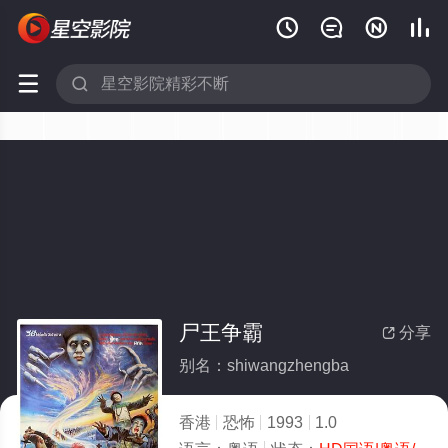






尸王争霸
分享

别名：shiwangzhengba
香港
恐怖
1993
1.0