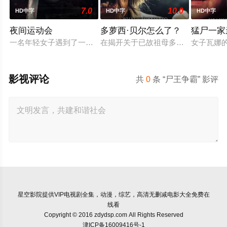
7.0
10.0
HD中字
HD中字
HD中字
夜间运动会
多萝西·贝尔怎么了？
猛尸一家
一名年轻女子遇到了一位在网上认识的富有男友。她很快发现自己陷
在揭开关于已故祖母多萝西·贝尔的
女子瓦娜
影视评论
共
0
条 “尸王争霸” 影评
星空影院
提供VIP电视剧全集，动漫，综艺，高清无删减电影大全免费在
线看
Copyright © 2016 zdydsp.com All Rights Reserved
津ICP备16009416号-1