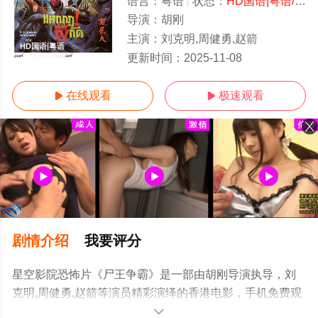
语言：
粤语
状态：
HD国语|粤语/高清
导演：
胡刚
主演：
刘克明,周健勇,赵箭
HD国语|粤语
更新时间：
2025-11-08
在线观看
极速观看


剧情介绍
我要评分
星空影院恐怖片《尸王争霸》是一部由胡刚导演执导，刘
克明,周健勇,赵箭等演员精彩演绎的香港电影，手机免费观
看高清未删减完整版电影大全就上星空电影网，更多相关
