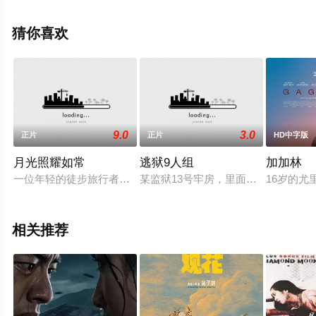
等演员精彩演绎的其它电影，手机免费观看高清未删减完
整版电影大全就上星空电影网，更多相关信息可移步至豆
猜你喜欢
瓣电影、电视猫或剧情网等平台了解。
9.0
3.0
正片
正片
HD中字版
月光照耀如常
逃狱9人组
加加林
一位年轻的徒步旅行者在阿巴拉契亚小径上迷路后偶然发现了一
某监狱13号牢房，里面住着10个背
16岁的
相关推荐