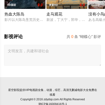
9.0
6.0
HD国语
更新HD
HD中字
热血大陈岛
走马观花
没有小鸟
影片以大陈岛垦荒历史为创作底色，在尊重历史真实性的前提下，
新波，丁大宁，郭华，程一木他们毕
ある高級
影视评论
共
0
条 “蝴蝶心” 影评
星空影院
提供VIP电视剧全集，动漫，综艺，高清无删减电影大全免费在
线看
Copyright © 2016 zdydsp.com All Rights Reserved
津ICP备16009416号-1