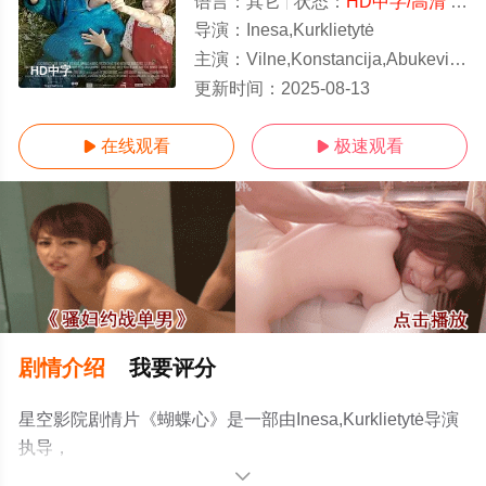
语言：
其它
状态：
HD中字/高清
- 免费在线观看
导演：
Inesa,Kurklietytė
主演：
Vilne,Konstancija,Abukeviciute,Mindaugas,Balabonas,Egle,Jackaite,Ga
HD中字
更新时间：
2025-08-13
在线观看
极速观看


剧情介绍
我要评分
星空影院剧情片《蝴蝶心》是一部由Inesa,Kurklietytė导演
执导，
Vilne,Konstancija,Abukeviciute,Mindaugas,Balabonas,Egle,J
