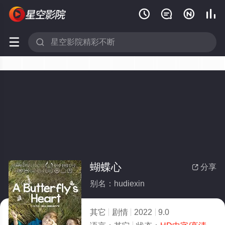






蝴蝶心
分享

别名：hudiexin
其它
剧情
2022
9.0