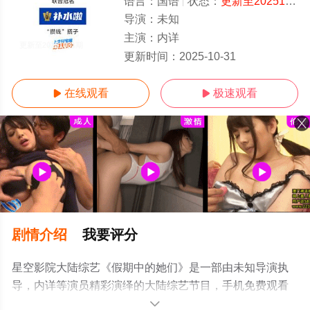
语言：
国语
状态：
更新至20251031期
导演：
未知
主演：
内详
更新至20251031期
更新时间：
2025-10-31
在线观看
极速观看


剧情介绍
我要评分
星空影院大陆综艺《假期中的她们》是一部由未知导演执
导，内详等演员精彩演绎的大陆综艺节目，手机免费观看
高清未删减完整版综艺节目就上星空电影网，更多相关信
