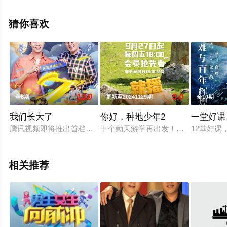
息可移步至豆瓣综艺、电视猫或剧情网等平台了解。
猜你喜欢
10.0
5.0
全6期
更新至20241129期
全10期
我们长大了
你好，种地少年2
一堂好课
腾讯视频即将推出首档二胎关系纪实真人秀《我们长大了》。多
十个勤天游学再出发！主打“一个都
12堂好课
相关推荐