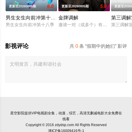
6.0
5.0
更新至20260806期
更新至20260805期
更新至2026
男生女生向前冲第十八季
金牌调解
第三调解
男生女生向前冲第十八季
邀请一对（或多个）有矛盾的当事人
第三调解
影视评论
共
0
条 “假期中的她们” 影评
星空影院
提供VIP电视剧全集，动漫，综艺，高清无删减电影大全免费在
线看
Copyright © 2016 zdydsp.com All Rights Reserved
津ICP备16009416号-1