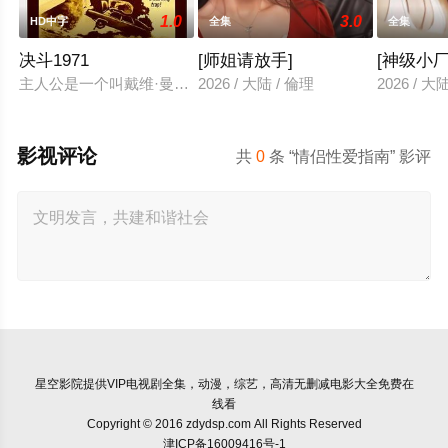
1.0
3.0
HD中字
全集
全集
决斗1971
[师姐请放手]
[神级小
主人公是一个叫戴维·曼恩（丹尼斯·韦弗 Dennis Weave
2026 / 大陆 / 倫理
2026 / 大
影视评论
共
0
条 “情侣性爱指南” 影评
星空影院
提供VIP电视剧全集，动漫，综艺，高清无删减电影大全免费在
线看
Copyright © 2016 zdydsp.com All Rights Reserved
津ICP备16009416号-1