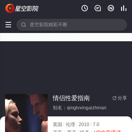






情侣性爱指南
分享

别名：qinglvxingaizhinan
英国
伦理
2010
7.0