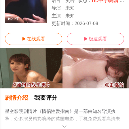
语言：
英语
状态：
HD中字/高清
- 免费在线观看
导演：
未知
主演：
未知
HD中字
更新时间：
2026-07-08
在线观看
极速观看


剧情介绍
我要评分
星空影院剧情片《情侣性爱指南》是一部由知名导演执
导，众多演员精彩演绎的英国电影，手机免费观看高清未
删减完整版电影大全就上星空电影网，更多相关信息可移
