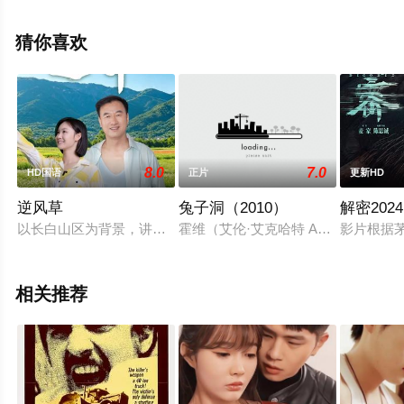
步至豆瓣电影、电视猫或剧情网等平台了解。
猜你喜欢
8.0
7.0
HD国语
正片
更新HD
逆风草
兔子洞（2010）
解密2024
以长白山区为背景，讲述大学生林俏在当地开展特殊教育期间，
霍维（艾伦·艾克哈特 Aaron Eckh
影片根据
相关推荐