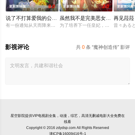
9.0
2.0
更新第06集
更新第05集
更新第06集
说了不打算爱我的公爵继承人，不知为何对我宠爱有加
虽然我不是完美恶女～雏宫蝶鼠
再见菈菈
有一份通知从天而降来到没落贵族的千金，艾尔莎的身边。那就是
为了培养下一任皇妃，从五大名门中召
昔々ある
影视评论
共
0
条 “魔神创造传” 影评
星空影院
提供VIP电视剧全集，动漫，综艺，高清无删减电影大全免费在
线看
Copyright © 2016 zdydsp.com All Rights Reserved
津ICP备16009416号-1