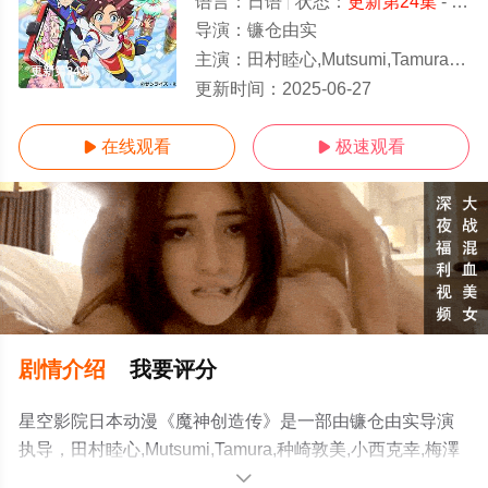
语言：
日语
状态：
更新第24集
- 免费在线观看
导演：
镰仓由实
主演：
田村睦心,Mutsumi,Tamura,种崎敦美,小西克幸,梅澤めぐ,钉宫理惠,杉田智和
更新第24集
更新时间：
2025-06-27
在线观看
极速观看


剧情介绍
我要评分
星空影院日本动漫《魔神创造传》是一部由镰仓由实导演
执导，田村睦心,Mutsumi,Tamura,种崎敦美,小西克幸,梅澤
めぐ,钉宫理惠,杉田智和等演员精彩演绎的日本动漫，手机
