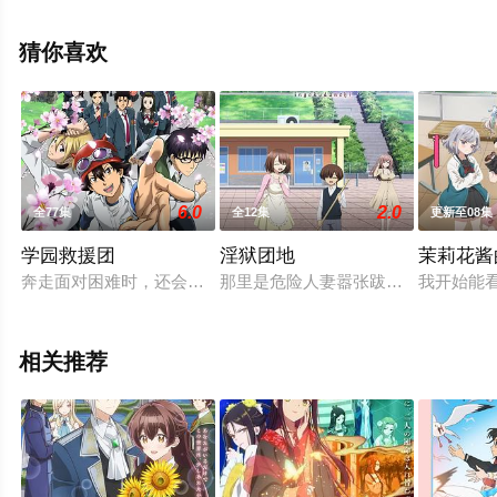
免费观看高清未删减完整版动漫全集就上星空电影网，更
多相关信息可移步至豆瓣动漫、电视猫或剧情网等平台了
猜你喜欢
解。
6.0
2.0
全77集
全12集
更新至08集
学园救援团
淫狱团地
茉莉花酱
奔走面对困难时，还会伴随着诸多无厘头要素，比如说解密、动作
那里是危险人妻嚣张跋扈的魔之社区—
我开始能
相关推荐