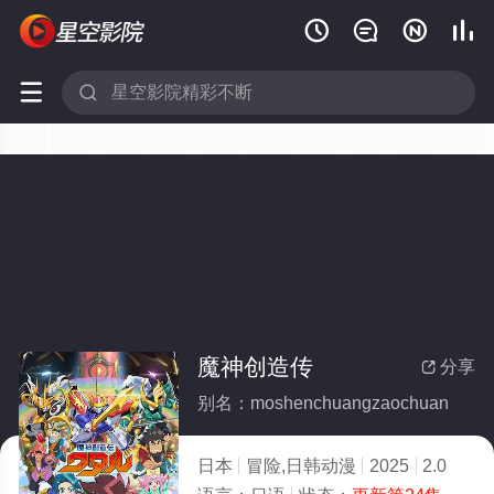






魔神创造传
分享

别名：moshenchuangzaochuan
日本
冒险,日韩动漫
2025
2.0