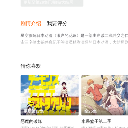
更新至第26集已完结/大结局
剧情介绍
我要评分
星空影院日本动漫《濑户的花嫁》是一部由岸诚二浅井义之
宙三宅健太锅井真纪子等演员精彩演绎的日本动漫，大结局剧
全集就上星空电影网，更多相关信息可移步至豆瓣动漫、电
猜你喜欢
更新第17集
5.0
全25集
恶魔的破坏
水果篮子第二季