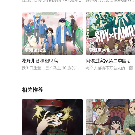
浅野いにお创作的漫画《#恶魔的破坏# DEAD DEAD DEAMON'
透が紫呉の家に住み始めて
更新第12集
8.0
更新至36集
花野井君和相思病
间谍过家家第二季国语
我叫日生莹，是个马上 16 岁的高中生。我一直以为我这一生
每个人都有不可告人的一面——
相关推荐