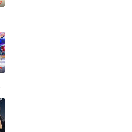
0
去世了，美冶被鸿藏家族的本家收养。在那里等待她的，是继母照子，以及
的迷途犬们，热热闹闹、鸡飞狗跳的日常世界！依旧针锋相对、冲突不断的两方
太好看了吧。”明仁是个颜控、私生活风流不羁的大学生，偏偏看不顺眼长相貌
0
十木谷家的孩子——日向和薰，在
竹马的挚友拼命寻找失踪少女的故事。本剧集围绕着平凡的中学生平太郎和两个
在包含艾斯琳在内的三国会谈中，众人争执的焦点，是多雷尔打造的 “秘密密