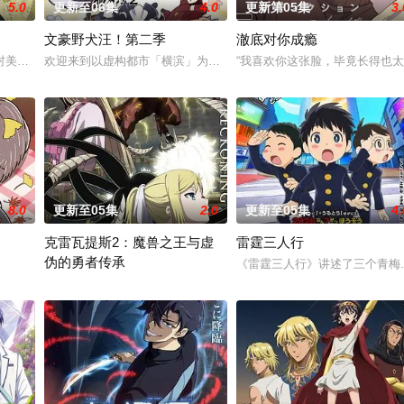
5.0
更新至06集
4.0
更新第05集
3.
文豪野犬汪！第二季
澈底对你成瘾
雅·提古雷查夫，并凭借前世的理智与知识在帝国军中步步高升的故事
村美冶，原本与母亲两人过着虽清贫却幸福的生活。然而有一天，她深爱的母亲
欢迎来到以虚构都市「横滨」为舞台，一众如同疯跑乱咬、四处乱窜
“我喜欢你这张脸，毕竟长得也
8.0
更新至05集
2.0
更新至05集
4.
克雷瓦提斯2：魔兽之王与虚
雷霆三人行
伪的勇者传承
口口相传为“窥之生厄、亵之招祟”的“不可触碰之物”。世代担任山神守护的三
《雷霆三人行》讲述了三个青梅
勇者艾莉西亚斩杀了多雷尔将军，海登与博雷托两国的战争就此落幕。