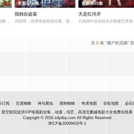
1.0
更新至05集
1.0
更新第05集
2.
我独自盗墓
天是红河岸
负着等级与既定使命。战士、格斗家、僧侣、魔法师、盗贼、商人、猎人、咒术
和舞会等在原作中广受欢迎的篇章，细腻地描绘了瑞稀、佐野、中津三人之间的
2025年，世界各处惊现古墓，获得墓中“宝物”之人便能获得先人
日本国中女生铃木夕梨被咒术牵
共
0
条 “濑户的花嫁” 
S订阅
百度蜘蛛
神马爬虫
搜狗蜘蛛
奇虎地图
谷歌地图
必应
星空影院
提供VIP电视剧全集，动漫，综艺，高清无删减电影大全免费在线看
Copyright © 2016 zdydsp.com All Rights Reserved
津ICP备16009416号-1