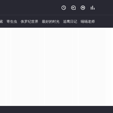




索
寄生虫
侏罗纪世界
最好的时光
追鹰日记
嗝嗝老师