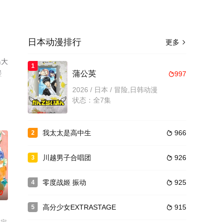
日本动漫排行
更多

岛大
1
漫
蒲公英
997

2026 / 日本 / 冒险,日韩动漫
状态：全7集
我太太是高中生
966
2

川越男子合唱团
926
3

零度战姬 振动
925
4

0
高分少女EXTRASTAGE
915
5
