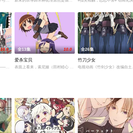
S DEDEDEDE DESTRUCTION》宣布动画化！该作将由《地球外少年少女》的
から一年が経とうとしていた。由希と夾だけでなく草摩家の皆とも交流を深め
新來的班導師木林呪理居然是個靈媒師，由於她的興趣是降靈，因此
#指尖相触，恋恋不舍# 动画化
10.0
全13集
10.0
全26集
3.
爱杀宝贝
竹刀少女
注定如此平凡，但是也却这样与家人朋友简简单单的生活下去。幸福快乐，就算不
这是一个世界各国均暗地里进行激烈情报战的时代。东国（Ostania）与西国（W
表面上看来，索尼娅（田村睦心 配音）是一个扎着双马尾的金发美
电视动画《竹剑少女》改编自土冢