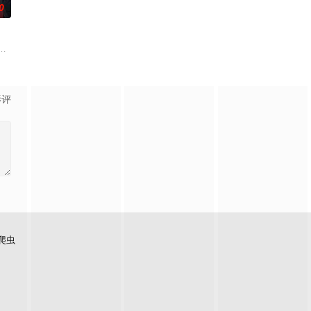
0
师、国王、贤者、勇者。而其中数量最
情感发展。此外，佐野的弟弟·森，以及身为专业摄影师、梅田的后辈·原
的异能，全世界为获得宝物而疯狂。无往不利盗墓者徐浩钧，在一次任务中落入陷
引至纪元前的赫梯帝国，并长期遭受娜姬雅王后的追杀，目的在于以她为祭品
影评
爬虫