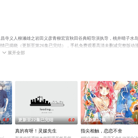
仁昌寺义人柳濑雄之岩田义彦青柳宏宜秋田谷典昭导演执导，桃井晴子水
情已揭晓（更新至第26集已完结），手机免费观看高清未删减完整版动
展开全部
视猫或剧情网等平台了解。

4.0
更新至22集已完结
6.0
更新第12集
9.
真的有呀！灵媒先生
指尖相触，恋恋不舍