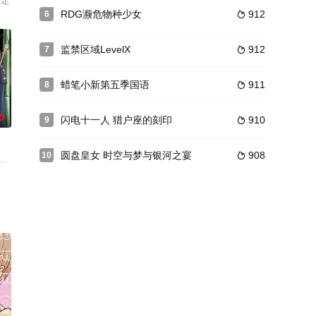
制
てきたが、今も気になるのは忌まわしき『呪い』の正体。進むべき道、決
動不動就在課堂上降靈附身或是天外飛來一句令人驚恐萬分的話，不過理由都是
决定
RDG濒危物种少女
912
6

监禁区域LevelX
912
7

蜡笔小新第五季国语
911
8

0
闪电十一人 猎户座的刻印
910
9

圆盘皇女 时空与梦与银河之宴
908
10

谈恋爱也会如此。可是直到这天遇
estalis）的冷战状态已经持续数十年。“黄昏”是西
少女高中生，但实际上，她有着一个秘密的身份——杀手。作为一名杀手，索尼
理弘原作、五十岚あぐり作画的同名漫画，是一部以高中剑道社的女社员们为主题的