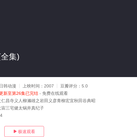
全集)
日韩动漫
上映时间：
2007
豆瓣评分：
5.0
更新至第26集已完结
- 免费在线观看
之仁昌寺义人柳濑雄之岩田义彦青柳宏宜秋田谷典昭
大宙三宅健太锅井真纪子
24
极速观看
