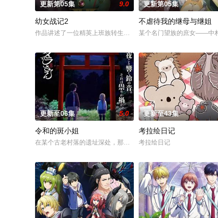
更新第05集
9.0
更新第05集
幼女战记2
不虐待我的继母与继姐
作品讲述了一位精英上班族转生至战火纷飞的异世界，成为少女谭
某个名门望族的庶女——中
更新至06集
5.0
更新至43集
令和的斑小姐
考拉绘日记
在某个古老村落的遗址深处，那一片禁止入内的区域里，存在着被
考拉绘日记