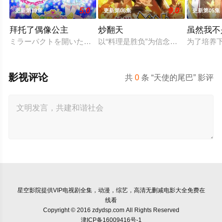
5.0
9.0
更新第19集
更新第06集
更新第05集
拜托了偶像公主
炒翻天
虽然我不
ミラーパクトを開いたら、メイクとコーデでオシャレな私に大
以“料理是胜负”为信念、“中国菜霸
为了培养
影视评论
共
0
条 “天使的尾巴” 影评
星空影院
提供VIP电视剧全集，动漫，综艺，高清无删减电影大全免费在
线看
Copyright © 2016 zdydsp.com All Rights Reserved
津ICP备16009416号-1