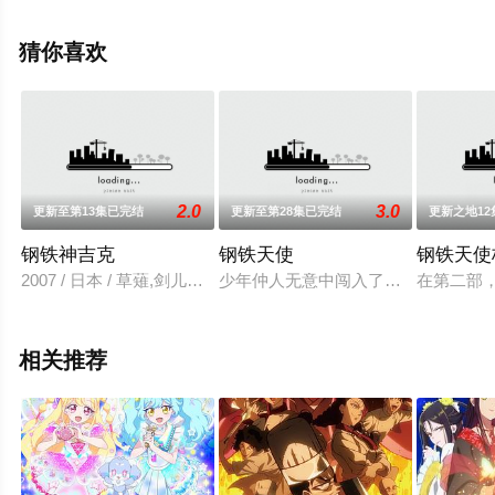
观看高清未删减完整版动漫全集就上星空电影网，更多相
关信息可移步至豆瓣动漫、电视猫或剧情网等平台了解。
猜你喜欢
2.0
3.0
更新至第13集已完结
更新至第28集已完结
更新之地1
钢铁神吉克
钢铁天使
钢铁天使
2007 / 日本 / 草薙,剑儿：小野大辅,珠城,桩：植田佳奈,美角,镜
少年仲人无意中闯入了绫小路博士的
在第二部
相关推荐