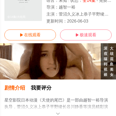
语言：
未知
状态：
全14集
- 免费在线观看
导演：
越智一裕
主演：
菅沼久义冰上恭子平野绫长谷川静香
全14集/大结局
更新时间：
2026-06-03
在线观看
极速观看


剧情介绍
我要评分
星空影院日本动漫《天使的尾巴》是一部由越智一裕导演
执导，菅沼久义冰上恭子平野绫长谷川静香等演员精彩演
绎的日本动漫，大结局剧情已揭晓（全14集），手机免费
