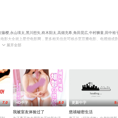
藤樱,永山瑛太,黑川想矢,柊木阳太,高畑充希,角田晃広,中村狮童,田中裕
版电影大全就上星空电影网，更多相关信息可移步至豆瓣电影、电视猫或
展开全部

7.0
HD中字
8.0
更新中字
9.
我被室友体验过了
慈禧秘密生活