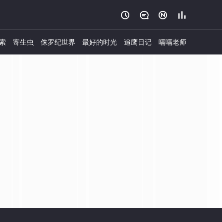




索
寄生虫
侏罗纪世界
最好的时光
追鹰日记
嗝嗝老师