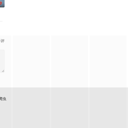
0
活的冲绳。与母亲朱音、妹妹舞一起生活的照屋踊，憧憬舞蹈学校的丽莎，开
影评
爬虫