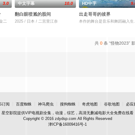
3.0
中文字幕
10.0
HD中字
9.
爱
翻白眼喷溅的股间
出走哥哥的彼界
川金二
2025 / 日本 / 二宫里江奈
本作的舞台是音乐和舞蹈融入生
共
0
条 “怪物2023” 
S订阅
百度蜘蛛
神马爬虫
搜狗蜘蛛
奇虎地图
谷歌地图
必应
星空影院
提供VIP电视剧全集，动漫，综艺，高清无删减电影大全免费在线看
Copyright © 2016 zdydsp.com All Rights Reserved
津ICP备16009416号-1