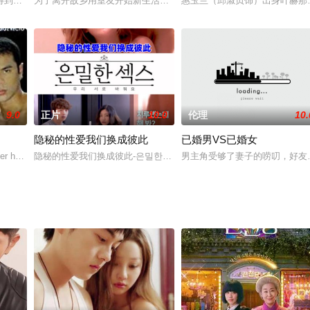
生，在光怪陆离、物欲横流的时代，她身上不可避免沾染着爱慕虚荣的毛病。
到了美貌的妻子蔡妍。 但是蔡妍是看着钱结婚的。 寻找能够满足自己的性感
为了离开故乡用室友开始新生活的李嘉子，两个室友举行了欢迎会。酒席
惠玉兰（邱淑贞饰）出身叶赫那
9.0
正片
10.0
伦理
10.
隐秘的性爱我们换成彼此
已婚男VS已婚女
er half's savage room style unsettling and she begins
隐秘的性爱我们换成彼此-은밀한 섹스 우리서로 바꿔요-独家高清首
男主角受够了妻子的唠叨，好友