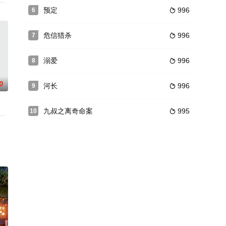
适逢假日，裕美和好友野田知佐（希良
派的蔡妍，朋友西亚 介绍自己的无业游民丈夫， 和丈夫不同味道的朋
正在进行，室友中年龄大的娜娜奇怪地抚摸着喝醉睡着的另一个室友的身体的样子
拉氏名门，得蒙圣恩入宫选为秀女。奶妈为其求签，却被算命先生占卜出此女
预定
996
6

危信猎杀
996
7

溺爱
996
8

0
河长
996
9

九叔之离奇命案
995
10

发稀缺资源
则为他介绍了另一个女人，男主角有了新的目标，殊不知自己的妻子却被好友盯上