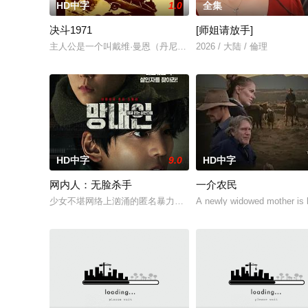
HD中字
1.0
全集
决斗1971
[师姐请放手]
主人公是一个叫戴维·曼恩（丹尼斯·韦弗 Dennis Weave
2026 / 大陆 / 倫理
HD中字
9.0
HD中字
网内人：无脸杀手
一介农民
少女不堪网络上汹涌的匿名暴力，选择结束年轻的生命。悲愤的
A newly widowed mother is le