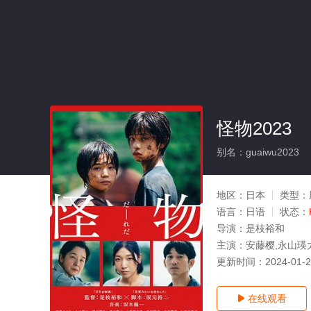
怪物2023
别名：guaiwu2023
地区：
日本
类型：
语言：
日语
状态：
导演：
是枝裕和
主演：
安藤樱,永山瑛
更新时间：
2024-01-
在线观看
