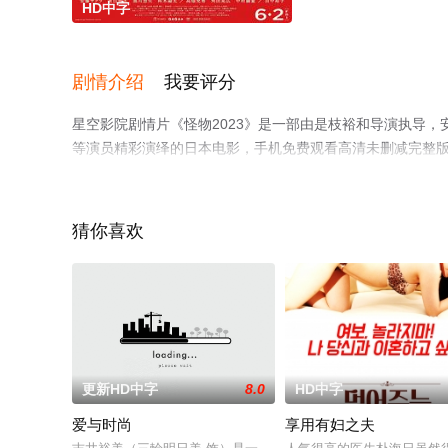
HD中字
剧情介绍
我要评分
星空影院剧情片《怪物2023》是一部由是枝裕和导演执导，安
等演员精彩演绎的日本电影，手机免费观看高清未删减完整
网等平台了解。
猜你喜欢
更新HD中字
8.0
HD中字
爱与时尚
享用有妇之夫