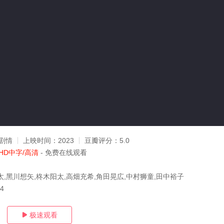
剧情
上映时间：
2023
豆瓣评分：
5.0
HD中字/高清
- 免费在线观看
太,黑川想矢,柊木阳太,高畑充希,角田晃広,中村狮童,田中裕子
24
极速观看
