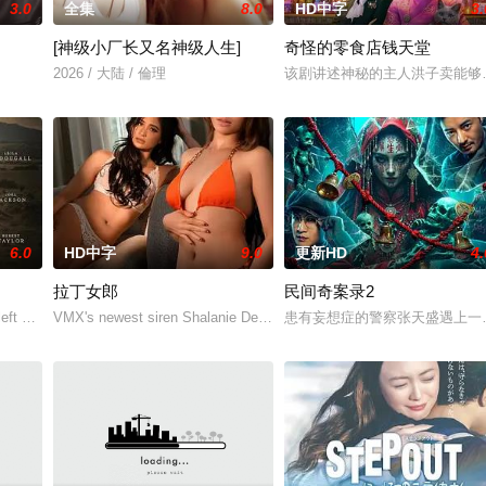
3.0
全集
8.0
HD中字
3.
[神级小厂长又名神级人生]
奇怪的零食店钱天堂
r 饰）的中年男人，这天他在空无一人的州际公路上独自驾车。随后一辆大卡车出现了
2026 / 大陆 / 倫理
该剧讲述神秘的主人洪子卖能够
6.0
HD中字
9.0
更新HD
4.
拉丁女郎
民间奇案录2
家属委托私家侦探追查真相，誓要找出躲在屏幕背后的始作俑者。随着调查深入
ft with the care of an alcoholic father-in-law and a
VMX's newest siren Shalanie De Vera and Athena Red sizzle in a st
患有妄想症的警察张天盛遇上一