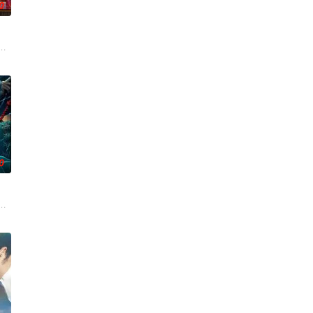
0
，挡在戴维前面，他
实现人们愿望的神秘零食，以及人们来到那里展开一段魔法般的故事。
0
，侦探发现这远不是一起普通的网络霸
ory about a mys
起离奇的神像杀人事件，勘案过程中，牵引出“婴胎报仇”，“娘娘索命”等一连