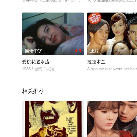
吉井裕美（三輪明日美 饰）是一个生活在大都市里的时尚女高中
人气很高的医生朴海日虽然得
国语中字
4.0
正片
爱桃花逐水流
拉拉木兰
1988 / 台湾 / 未知
A spouse discovers her bett
相关推荐