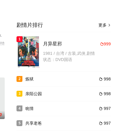
剧情片排行
更多

子
1
剧情
月异星邪
999

1981 / 台湾 / 古装,武侠,剧情
状态：DVD国语
炼狱
998
2

亲陌公园
998
3

吮情
997
4

0
共享老爸
997
5
