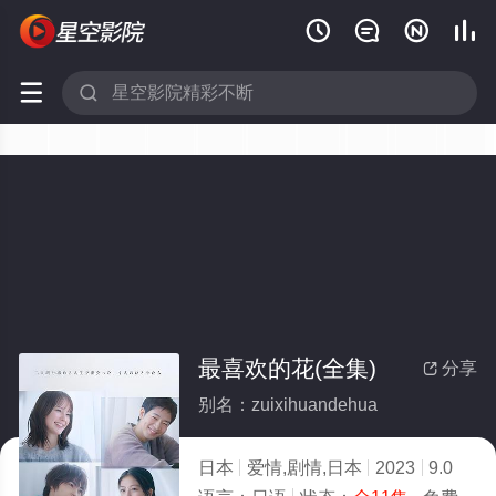






最喜欢的花(全集)
分享

别名：zuixihuandehua
日本
爱情,剧情,日本
2023
9.0