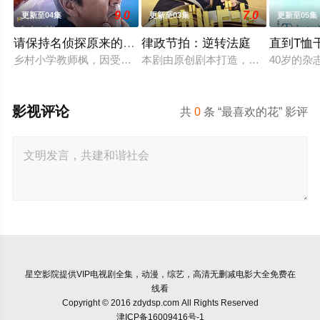
9.0
7.0
更新至04集
更新至03集
更新至05集
请保持名侦探原来的样子
律政节拍：逆转法庭
直到T恤
乡村小学教师枫，因受到外祖父的影响，自幼便是坚定的推理迷
本剧由原创剧本打造，是一部法律剧
40岁的
影视评论
共
0
条 “最喜欢的花” 影评
星空影院
提供VIP电视剧全集，动漫，综艺，高清无删减电影大全免费在
线看
Copyright © 2016 zdydsp.com All Rights Reserved
津ICP备16009416号-1