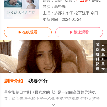
语言：
日语
状态：
全11集
- 免费在线观看
导演：
高野舞
主演：
多部未华子,松下洸平,今田美樱,神尾枫珠,仲野太贺
全11集/大结局
更新时间：
2024-01-24
在线观看
极速观看


剧情介绍
我要评分
星空影院日本剧《最喜欢的花》是一部由高野舞导演执
导，多部未华子,松下洸平,今田美樱,神尾枫珠,仲野太贺等
演员精彩演绎的日本电视剧，大结局剧情已揭晓（全11
