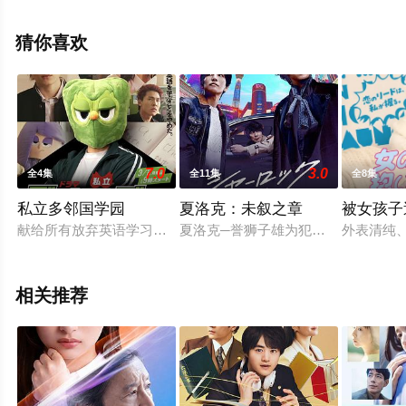
集），手机免费观看高清未删减完整版电视剧全集就上星
空电影网，更多相关信息可移步至豆瓣电视剧、电视猫或
猜你喜欢
剧情网等平台了解。
7.0
3.0
全4集
全11集
全8集
私立多邻国学园
夏洛克：未叙之章
被女孩子
献给所有放弃英语学习的人！多邻国首部完全原创影集《私立多邻国
夏洛克─誉狮子雄为犯罪搜查专门顾
外表清纯
相关推荐